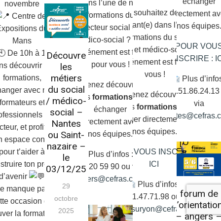
échanger
dans l’une de nos
novembre
Vous souhaitez devenir
directement a
formations du
Centre des
apprenant(e) dans l’une de
nos équipes
secteur social et
xpositions du
nos formations du secteur
médico-social ? Cet
Mans
POUR VOU
social et médico-social ?
événement est fait
De 10h à 17h
Découvre
INSCRIRE : I
Cet événement est fait pour
pour vous !
les
ns découvrir nos
vous !
métiers
formations,
Plus d’infos
Venez découvrir
du social
hanger avec nos
02.51.86.24.13
Venez découvrir
nos
formations
, et
/ médico-
formateurs et
via
nos
formations
, et
échanger
social –
ofessionnels du
nantes@cefras.
échanger directement avec
directement avec
Nantes
cteur, et profiter
nos équipes.
ou Saint-
nos équipes.
n espace conseil
nazaire –
POUR VOUS INSCRIRE :
pour t’aider à
Plus d’infos :
02
le
ICI
struire ton projet
41 20 59 90 ou via
03/12/25
d’avenir
angers@cefras.com
Plus d’infos :
29
e manque pas
forum de
02.51.47.71.98
ou via
octobre
tte occasion de
l’orientatio
larochesuryon@cefras.com
2025
uver la formation
– angers 