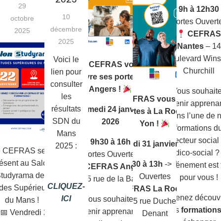
29
9h à 12h30
10
octobre
Portes Ouvert
décembre
2025
CEFRA
2025
Nantes
– 14
boulevard Wins
Voici le
Le CEFRAS vous
Churchill
lien pour
ouvre ses portes à
consulter
Angers !
Vous souhait
les
Le CEFRAS vous ouvre
devenir apprenan
résultats
Samedi 24 janvier
ses portes à La Roche sur
dans l’une de 
SDN du
2026
Yon !
formations d
Mans
secteur social 
9h30 à 16h
->
Samedi 31 janvier 2026
2025 :
e CEFRAS sera
médico-social ?
Portes Ouvertes
ésent au Salon
9h30 à 13h
-> Portes
événement est f
CEFRAS Angers
tudyrama des
Ouvertes
pour vous !
– 35 rue de la Barre
CLIQUEZ-
des Supérieures
CEFRAS La Roche sur
Venez découvr
ICI
Vous souhaitez
du Mans !
Yon
– 5 rue
Duchesne de
nos
formation
devenir apprenant(e)
Vendredi 22
Denant