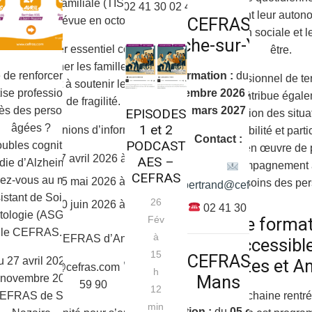
Sociale et Familiale (TISF), avec une
– 02 41 30 02 40
favorisant leur auton
CEFRAS La
rentrée prévue en octobre 2026.
insertion sociale et l
Roche-sur-Yon
Ce métier essentiel consiste à
être.
accompagner les familles dans leur
Formation :
du
14
 de renforcer votre
Professionnel de ter
quotidien et à soutenir les situations
septembre 2026 au 16
ise professionnelle
TISF contribue égale
de fragilité.
mars 2027
ès des personnes
EPISODES
prévention des situa
1 et 2
âgées ?
Réunions d’information :
vulnérabilité et parti
Contact :
PODCAST
oubles cognitifs,
mise en œuvre de 
07 avril 2026 à 14h00
AES –
die d’Alzheimer…
d’accompagnement 
CEFRAS
ez-vous au métier
05 mai 2026 à 10h00
aux besoins des pe
l.bertrand@cefras.com
istant de Soins en
26
30 juin 2026 à 14h00
02 41 30 93 89
tologie (ASG) avec
Une format
Fév
le CEFRAS.
à
CEFRAS d’Angers
accessibl
15
CEFRAS Le
 27 avril 2026 au
Nantes et A
angers@cefras.com
02 41 20
h
Mans
 novembre 2026
59 90
12
EFRAS de Saint-
La prochaine rentré
min
Formation :
du
05 octobre