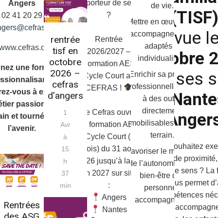
et porteur de sens
Angers
de vie.
(TISF
?
02 41 20 29 90
Mettre en œuvre des
ngers@cefras.com
prévue l
accompagnements
rentrée
Rentrée
adaptés et
www.cefras.com
tisf en
2026/2027 –
octobre 
individualisés.
octobre
Formation AES
gnez une formation
2026 –
sur ses s
Enrichir sa pratique
Cycle Court au
ssionnalisante et
cefras
professionnelle grâce
CEFRAS !
rez-vous à exercer
de
Nante
d’angers
à des outils
tier passionnant,
directement
Le Cefras ouvre
1
Anger
in et tourné vers
mobilisables sur le
sa formation AES
Avr
l’avenir.
terrain.
– Cycle Court (10
à
Vous souhaitez exe
mois) du 31 août
15
Favoriser le maintien
métier de proximité, 
2026 jusqu’à la fin
h
de l’autonomie et le
porteur de sens ? La 
juin 2027 sur sites
37
bien-être des
TISF vous permet d’
:
min
personnes
les compétences néc
Angers
accompagnées.
Rentrées
pour accompagne
Nantes
des ASG