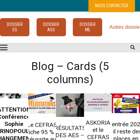
NOUS CONTACTER
DOSSIER
DOSSIER
DOSSIER
Autres dossie
ES
ASS
ME
Blog – Cards (5
columns)
ATTENTION
Conférence
ASKORIA
Sophie
Rentrée 20
Le CEFRAS
RÉSULTATS
et le
RINOPOULOS
: il reste de
affiche 95 % de
DES AES –
CEFRAS
HANGEMENT
places en
réussite au