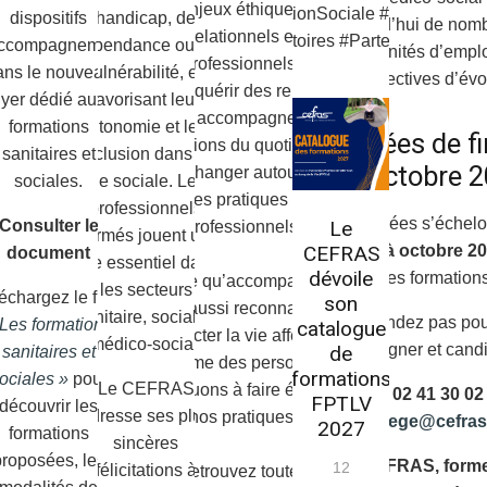
enjeux éthiques,
#ActionSociale #ESS
dispositifs
handicap, de
aujourd’hui de nom
relationnels et
#Territoires #Partenariat
accompagnement
dépendance ou de
opportunités d’emplo
professionnels ;
ans le nouveau
vulnérabilité, en
perspectives d’évo
acquérir des repères
lyer dédié aux
favorisant leur
pour accompagner les
formations
autonomie et leur
Rentrées de f
situations du quotidien ;
sanitaires et
inclusion dans la
à octobre 
échanger autour des
sociales.
vie sociale. Les
bonnes pratiques entre
professionnels
Les rentrées s’échel
Consulter le
Le
professionnels.
formés jouent un
fin août à octobre 2
CEFRAS
document
rôle essentiel dans
dévoile
les formations
Parce qu’accompagner,
les secteurs
échargez le flyer
son
c’est aussi reconnaître et
sanitaire, social et
N’attendez pas po
 Les formations
catalogue
respecter la vie affective
médico-social.
renseigner et candi
de
sanitaires et
et intime des personnes,
formations
ociales »
pour
Le CEFRAS
continuons à faire évoluer
02 41 30 02
FPTLV
découvrir les
adresse ses plus
nos pratiques.
siege@cefra
2027
formations
sincères
proposées, les
Le CEFRAS, forme
12
félicitations à
Retrouvez toutes les