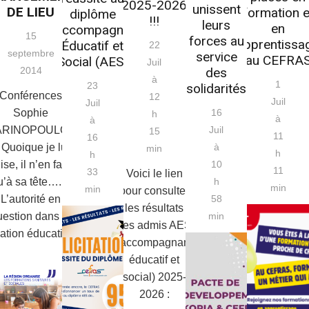
2025-2026
unissent
DE LIEU
formation e
diplôme
!!!
leurs
en
d’Accompagnant
15
forces au
apprentissa
Éducatif et
22
septembre
service
au CEFRA
Social (AES)
Juil
des
2014
à
1
23
solidarités
Conférences
12
Juil
Juil
16
Sophie
h
à
à
Juil
ARINOPOULOS
15
11
16
à
 Quoique je lui
min
h
h
10
ise, il n’en fait
11
33
Voici le lien
h
u’à sa tête…. »
min
min
pour consulter
58
L’autorité en
les résultats
min
uestion dans la
des admis AES
lation éducative
(accompagnant
éducatif et
social) 2025-
2026 :