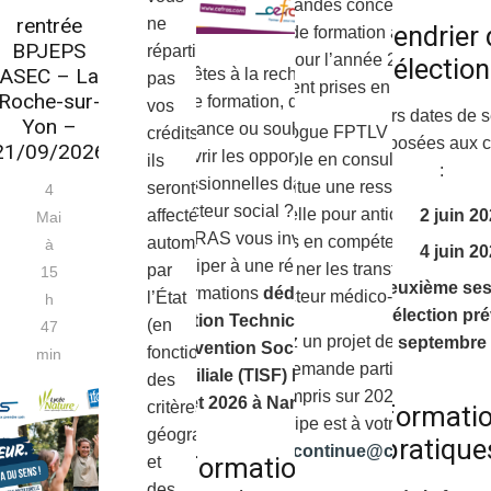
Les demandes concernant les
rentrée
ne
Calendrier
actions de formation à venir, y
BPJEPS
répartissez
compris pour l’année 2026, sont
sélectio
ASEC – La
Vous êtes à la recherche
pas
également prises en compte.
Roche-sur-
d’une formation, d’une
vos
Plusieurs dates de s
Yon –
alternance ou souhaitez
Le catalogue FPTLV 2027 est
crédits,
sont proposées aux 
21/09/2026
découvrir les opportunités
disponible en consultation et
ils
:
professionnelles dans le
constitue une ressource
seront
4
secteur social ? Le
essentielle pour anticiper les
affectés
2 juin 2
Mai
CEFRAS vous invite à
besoins en compétences et
automatiquement
à
4 juin 2
participer à une réunion
accompagner les transformations
par
15
Deuxième ses
d’informations
dédié à la
du secteur médico-social.
l’État
h
sélection pr
formation Technicien de
(en
47
Vous avez un projet de formation
septembre
l’Intervention Sociale et
fonction
min
ou une demande particulière, y
Familiale (TISF)
le 09
des
compris sur 2026 ?
juillet 2026 à Nantes.
critères
Informati
Notre équipe est à votre écoute :
géographiques
pratique
formationcontinue@cefras.com
Informations
et
des