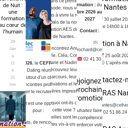
Dans ce premier
de Nuit :
Formation :
du
16
Nantes
épisode, nous vous
une
novembre 2026 au 11 mai
invitons à vivre la rentrée
formation
2027
30 juillet 2
aux côtés de la nouvelle
au cœur de
De 14h00 à 1
promotion AES du site
l’humain
Contact :
de Nantes.
29
Sélection à 
Rencontrez Anne,
Jan
m.rochard@cefras.com
Camille, Cléa, Corentin,
25 août 20
à
02 41 30 02 40
Marie et Nadine,
L’après-mi
11
e
10 février 2026
, le
CEFRAS de Nantes
découvrez leurs
h
anise un Job Dating réunissant candidats
parcours, leurs
21
 employeurs autour d’un objectif commun :
Contactez-
Rejoignez la
motivations et leurs
min
voriser les rencontres professionnelles et
prochaine
premières impressions.
CEFRAS Na
faciliter le recrutement.
promotion !
Pourquoi ont-ils choisi
et événement est une opportunité idéale
nantes@cefra
cette voie ?
Vous souhaitez faire évoluer
pour :
02 51 86 24
Quelles sont leurs
vos compétences et
les candidats, de rencontrer directement
attentes vis-à-vis de la
renforcer votre