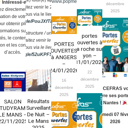
https://www.popmedia.fr/
Intéressé·e ?
décembre
vous souhaitez venir le 23/01/2026 :
z directement le site
2025
Inscrivez-vous via le lien suivant ->
ation de votre choix
ttps://forms.gle/PouJXfTEBvPDZwGD9
ur obtenir plus
formations sur les
us êtes une structure / un établissement
portes
és, le contenu de la
et vous souhaitez venir le 23/01/2026 :
ouvertes à
PORTES
ion et les conditions
Inscrivez-vous via le lien suivant ->
la roche sur
OUVERTES
d’accès.
ttps://forms.gle/52uKPFS57RvPqdVF8
yon –
à ANGERS
31/01/2026
–
24/01/2026
22
décembre
16
2025
décembre
Le CEFRAS v
2025
ouvre ses port
Résultats
SALON
Nantes !
Surveillant
STUDYRAMA
De Nuit –
LE MANS –
Samedi 07 févr
Le Mans
22/11/2025
2026
2025