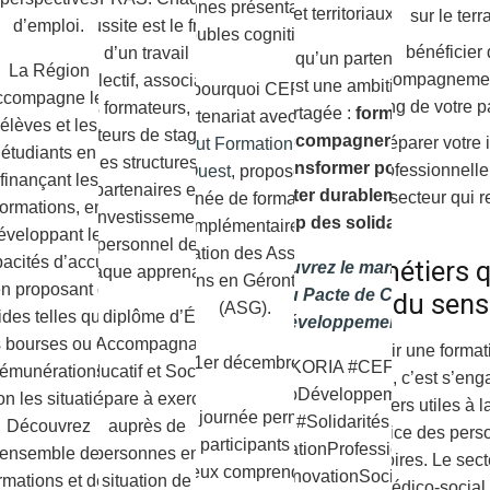
personnes présentant des
et territoriaux
sur le terra
d’emploi.
réussite est le fruit
troubles cognitifs.
bénéficier 
d’un travail
Plus qu’un partenariat,
La Région
accompagnement
collectif, associant
c’est une ambition
C’est pourquoi CEFRAS,
ccompagne les
long de votre p
les formateurs, les
partagée :
former,
en partenariat avec
IFSO
élèves et les
tuteurs de stage,
accompagner et
préparer votre 
– Institut Formation Santé
étudiants en
les structures
transformer pour
professionnell
de l’Ouest
, propose une
finançant les
partenaires et
impacter durablement le
secteur qui r
journée de formation
formations, en
l’investissement
champ des solidarités.
complémentaire à
éveloppant les
personnel de
destination des Assistants
acités d’accueil
Des métiers q
Découvrez le manifeste
chaque apprenant.
de Soins en Gérontologie
en proposant des
du Pacte de Co-
du sens
(ASG).
ides telles que
Le diplôme d’État
développement
 bourses ou des
d’Accompagnant
Choisir une format
Le 1er décembre 2026
#ASKORIA #CEFRAS
rémunérations
Éducatif et Social
CEFRAS, c’est s’eng
#CoDéveloppement
on les situations.
prépare à exercer
des métiers utiles à l
Cette journée permettra
#Solidarités
Découvrez
auprès de
au service des pers
aux participants de :
#FormationProfessionnelle
’ensemble des
personnes en
des territoires. Le sec
mieux comprendre les
#InnovationSociale
rmations et des
situation de
et médico-social 