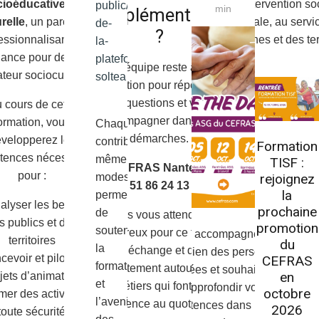
de l’intervention so
ioéducative ou
public/calendrier-
min
complémentaires
familiale, au servi
relle
, un parcours
de-
?
personnes et des terr
essionnalisant en
la-
nance pour devenir
plateforme-
Notre équipe reste à votre
teur socioculturel.
soltea
disposition pour répondre à
vos questions et vous
 cours de cette
accompagner dans vos
ormation, vous
Chaque
démarches.
velopperez les
contribution,
Formation
tences nécessaires
même
TISF :
CEFRAS Nantes : 02
pour :
rejoignez
modeste,
51 86 24 13
la
permettra
alyser les besoins
prochaine
de
Nous vous attendons
s publics et des
promotion
soutenir
nombreux pour ce temps
Vous accompagnez au
territoires
du
la
d’échange et de
quotidien des personnes
evoir et piloter des
CEFRAS
formation
recrutement autour des
âgées et souhaitez
en
jets d’animation
et
métiers qui font la
approfondir vos
octobre
er des activités en
l’avenir
différence au quotidien.
compétences dans la prise
2026
toute sécurité