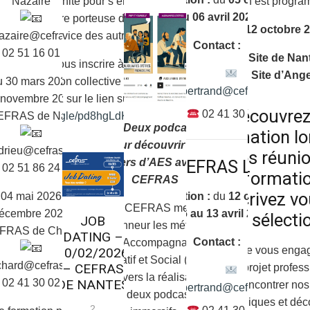
Une opportunité pour s’engager dans
Nazaire
formation est progra
au 06 avril 2027
une carrière porteuse de sens, au
12 octobre 
service des autres.
nazaire@cefras.com
Contact :
 02 51 16 01 39
Site de Nan
Pour vous inscrire à la réunion
Site d’Ang
d’information collective du 07 avril,
 30 mars 2026 au
l.bertrand@cefras.com
cliquez sur le lien suivant :
 novembre 2026
Découvrez
02 41 30 93 89
https://forms.gle/pd8hgLdKR4sCagc38
FRAS de Nantes
Deux podcasts
formation lo
pour découvrir les
ndrieu@cefras.com
nos réuni
métiers d’AES avec le
CEFRAS Laval
 02 51 86 24 13
d’informati
CEFRAS
inscrivez vo
04 mai 2026 au 04
Formation :
du
12 octobre
Le CEFRAS met à
écembre 2026
2026 au 13 avril 2027
nos sélectio
JOB
l’honneur les métiers
RAS de Chemillé
DATING –
Contact :
d’Accompagnant
Avant de vous enga
10/02/2026
Éducatif et Social (AES)
chard@cefras.com
– CEFRAS
votre projet profess
à travers la réalisation
 02 41 30 02 40
DE NANTES
venez rencontrer no
l.bertrand@cefras.com
de deux podcasts
pédagogiques et déco
2