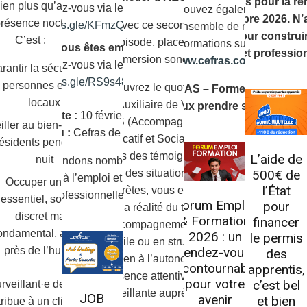
ouvertes pour la re
bien plus qu’assurer
Inscrivez-vous via le lien suivant :
Retrouvez également
12 octobre 2026. N’
résence nocturne.
Avec ce second
https://forms.gle/KFmzQ8hTmitABHsZA
l’ensemble de nos
plus pour construi
C’est :
épisode, place à
formations sur
Vous êtes employeur ?
projet profession
l’immersion sonore.
www.cefras.com
.
Inscrivez-vous via le lien suivant :
rantir la sécurité des
https://forms.gle/RS9s48WjapMHBJP59
personnes et des
Découvrez le quotidien
CEFRAS – Former pour
locaux
d’un Auxiliaire de Vie ou
mieux prendre soin.
Date :
10 février 2026
AES (Accompagnant
iller au bien-être des
Lieu :
Cefras de Nantes
Éducatif et Social). À
ésidents pendant la
travers des témoignages
L’aide de
nuit
ous vous attendons nombreux pour cette
et des situations
500€ de
urnée dédiée à l’emploi et aux rencontres
Occuper un rôle
l’État
concrètes, vous entrez
professionnelles !
essentiel, souvent
Forum Emploi
pour
dans la réalité du terrain
discret mais
& Formation
financer
: accompagnement à
ondamental, au plus
2026 : un
le permis
domicile ou en structure,
rendez-vous
près de l’humain
des
soutien à l’autonomie,
incontournable
apprentis,
présence attentive et
pour votre
c’est bel
rveillant·e de Nuit
bienveillante auprès des
JOB
avenir
et bien
ribue à un climat