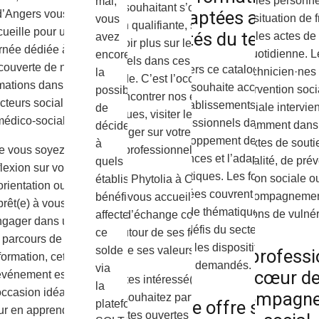
enfants, les personn
mai,
personnes souhaitant s’orienter vers
adaptées aux
d’Angers vous
ou en situation de f
vous
une formation qualifiante, se reconvertir
cueille pour une
réalités du terrain
dans les actes de 
avez
ou en savoir plus sur les parcours
rnée dédiée à la
quotidienne. L
encore
professionnels dans ces secteurs en
couverte de nos
À travers ce catalogue, le
technicien·nes
la
forte demande. C’est l’occasion idéale
mations dans les
CEFRAS souhaite accompagner
l’intervention soci
possibilité
pour rencontrer nos équipes
cteurs social et
les établissements et les
familiale intervie
de
pédagogiques, visiter les locaux et
médico-social.
professionnels dans le
notamment dans
décider
échanger sur votre projet
développement de leurs
contextes de souti
à
professionnel.
e vous soyez en
compétences et l’adaptation de
parentalité, de prév
quels
flexion sur votre
leurs pratiques. Les formations
d’insertion sociale 
Situé Allée Phytolia à Chemillé, le
établissements
orientation ou
présentées couvrent un large
d’accompagnemen
CEFRAS vous accueille pour un
bénéficiaires
prêt(e) à vous
éventail de thématiques en lien
situations de vulnér
moment d’échange convivial et
affecter
ngager dans un
avec les défis du secteur, tout en
informatif autour de ses formations et
ce
parcours de
valorisant les dispositifs les plus
de ses valeurs.
solde
Une professi
formation, cet
demandés.
via
cœur d
événement est
Vous êtes intéressé(e) par une
la
occasion idéale
l’accompagn
formation et souhaitez participer à cette
Une offre sur
plateforme
ur en apprendre
journée portes ouvertes ? Inscrivez-