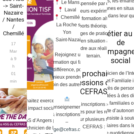
familles, les enfant
Le Mans
Dispensée par des
-> Saint-
personnes en situa
Laval
formateurs expérimentés,
Nazaire
fragilité dans leur q
Chemillé
cette formation alterne
/ Nantes
La Roche sur
/
apports théoriques,
Un métier au
Yon
Chemillé
échanges de pratiques et
Saint-Nazaire
de
mises en situation afin de
17
répondre aux réalités du
l’accompagn
Mar
Rejoignez une
terrain.
social
à 9
formation qui fait
h
la différence, pour
Les prochaines
Le Technicien de l’In
01
mieux prendre
sessions du
Sociale et Familiale i
min
soin des autres !
auprès de perso
CEFRAS
confrontées à des dif
Vous souhaitez exercer un métier à
sociales, familiales o
Les inscriptions sont
Renseignements
fort impact social ?
une perte d’autono
ouvertes pour les rentrées
& inscriptions :
rôle consiste à sout
2026 sur plusieurs sites du
Le CEFRAS d’Angers propose la
–
bénéficiaires dans l
CEFRAS :
formation Technicien de l’Intervention
siege@cefras.com
de la vie quotidienne