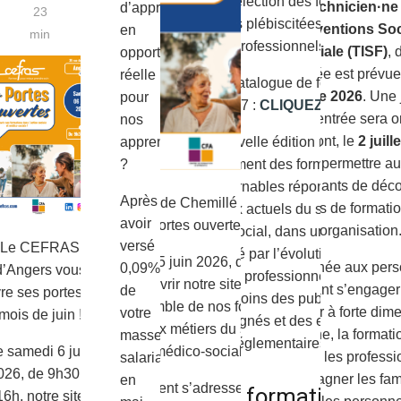
qu’une sélection des formations
Technicien·ne
d’apprentissage
23
les plus plébiscitées par les
l’Interventions Soc
en
min
professionnels.
Familiale (TISF)
, 
opportunité
rentrée est prévue
réelle
Lien du catalogue de formations
octobre 2026
. Une
pour
2027 :
CLIQUEZ-ICI
de pré-rentrée sera 
nos
en amont, le
2 juill
Cette nouvelle édition rassemble
apprenants
afin de permettre au
également des formations
?
apprenants de décou
incontournables répondant aux
Après
Le CEFRAS de Chemillé organise une
parcours de formatio
enjeux actuels du secteur
avoir
journée portes ouvertes en juin !
organisation
médico-social, dans un contexte
versé
Le CEFRAS
marqué par l’évolution des
Le vendredi 5 juin 2026, de 14h à 19h,
Destinée aux per
0,09%
d’Angers vous
pratiques professionnelles, des
venez découvrir notre site de Chemillé
souhaitant s’engage
de
re ses portes au
besoins des publics
et l’ensemble de nos formations
métier à forte dim
votre
mois de juin !
accompagnés et des exigences
dédiées aux métiers du social et du
humaine, la formati
masse
réglementaires.
médico-social.
e samedi 6 juin
prépare les professi
salariale
026, de 9h30 à
accompagner les fami
en
Cet événement s’adresse à toutes les
Des formations
16h, notre site