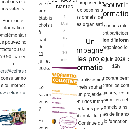
ormations et de
permet de proposer des parcours
découvrir 
versés
Nantes
nos valeurs.
adaptés aux besoins spécifiques
aux
formatio
4
des professionnels, des services
établissements
Pour toute
Mai
et des organisations.
choisis
Les personnes inté
information
à
à
pourront participe
omplémentaire,
16
partir
Un
réunion d’inform
us pouvez nous
h
du
organisée le 
accompagnement
ntacter au 02 41
10
11
59 90, par email
pour les projets de
Mardi 30 juin 2026, 
min
juillet
à
formation
16h
2026.
ers@cefras.com
 consulter notre
Cette rencontre perm
Les établissements et
site internet
présenter les con
professionnels souhaitant mettre
Le
ww.cefras.com
.
pédagogiques, les m
en place un projet de formation
saviez-
d’admission, les d
ou obtenir des informations
vous
professionnels ainsi
complémentaires peuvent dès à
?
possibilités de finan
présent contacter l’équipe
Si
la formation.
Formation Continue du CEFRAS.
vous