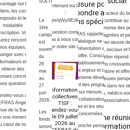
social
SOLTéA.
mesure pour
vantage sur les
vous dès maintenant via le lien suivant
iers, les cursus
répondre aux
:
Véritable acteur du li
roposés et les
besoins spécifiques
https://forms.gle/qWyi9Ed8xhxVGW917
La
le TISF contribue au
modalités
1ère
de l’autonomie des 
Pour toute question complémentaire,
inscription. Vous
Le CEFRAS rappelle toutefois
campagne
accompagnées et par
n’hésitez pas à nous contacter ou à
urrez rencontrer
que ce catalogue ne constitue
est
la mise en œuvre de
consulter notre site internet.
nos équipes,
pas une présentation exhaustive
ouverte
éducatifs, sociaux et 
hanger avec des
de son offre. Conscient que
du
Ce métier répond
formateurs et
chaque établissement possède
26
besoins croissants
obtenir des
ses propres enjeux et contraintes,
mai
territoire et offr
onses concrètes
l’organisme développe
au
nombreuses perspe
 vos questions.
également des programmes de
27
d’emploi dans les st
Informations
formation sur mesure, construits
juin
sociales, médico-soc
endez-vous au
collectives
en étroite collaboration avec les
2026.
associatives
TISF :
EFRAS Angers,
équipes et les structures
rendez-vous
rue de la Barre,
Les
concernées.
Une réuni
le 09 juillet
r une immersion
fonds
2026 au
d’informatio
u cœur de nos
Cette approche personnalisée
seront
CEFRAS de