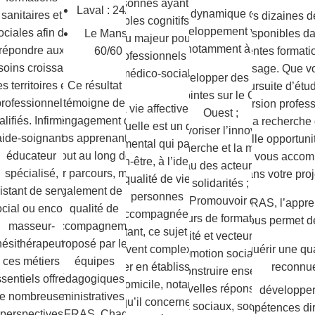
personnes ayant des
Laval : 24/26
Cette dynamique de co-
sanitaires et
Plusieurs dizaines d
troubles cognitifs : un
développement vise
ociales afin de
sont disponibles d
Le Mans :
enjeu majeur pour les
notamment à :
répondre aux
différentes format
60/60
professionnels du
soins croissants
apprentissage. Que v
médico-social.
Développer des actions
s territoires en
Ce résultat
en poursuite d’étu
conjointes sur le Grand
professionnels
témoigne de
reconversion profess
La vie affective et
Ouest ;
lifiés. Infirmier,
l’engagement de
ou à la recherche
sexuelle est un droit
Favoriser l’innovation,
aide-soignant,
nos apprenants
nouvelle opportuni
fondamental qui participe
la recherche et la mise en
éducateur
tout au long de
équipes vous acco
au bien-être, à l’identité et
réseau des acteurs des
spécialisé,
leur parcours, mais
dans votre proj
à la qualité de vie des
solidarités ;
istant de service
également de la
personnes
Promouvoir des
Au CEFRAS, l’appre
ocial ou encore
qualité de
accompagnées.
parcours de formation de
vous permet de
masseur-
l’accompagnement
Pourtant, ce sujet reste
qualité et vecteurs de
nésithérapeute :
proposé par les
acquérir une qua
souvent complexe à
promotion sociale ;
ces métiers
équipes
reconnue
aborder en établissement
Construire ensemble
sentiels offrent
pédagogiques et
ou à domicile, notamment
de nouvelles réponses aux
développer
e nombreuses
administratives du
lorsqu’il concerne des
enjeux sociaux, sociétaux
compétences di
perspectives
CEFRAS. Chaque