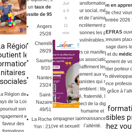
les transformations du
Juil
formation en appre
un
taux de
secteur social, médico-
à 9
proche de chez vous
réussite de 95 %
.
social et de l’animation, et
h
rentrée 2026 
agir concrètement pour les
11
Angers :
Le
CEFRAS
ouv
personnes les plus
min
25/28
nombreuses plac
vulnérables.
Chemillé :
La Région
apprentissage dans le
28/29
À travers ce manifeste, nos
outient les
du
social
et du
médic
deux associations
Saumur :
C’est le moment de vo
ormations
réaffirment leur
9/10
à un métier porteur 
nitaires et
attachement aux valeurs
tout en développa
Nantes :
sociales
humanistes qui nous
expérience professi
23/24
rassemblent : liberté,
concrète grâce à l’al
La Région des
Saint-
égalité, fraternité, laïcité,
ays de la Loire
Nazaire :
respect de la dignité
Des format
poursuit son
49/51
humaine et
accessibles p
ngagement en
reconnaissance de
Accompagner la vie
La Roche sur
faveur des
chez vou
l’altérité.
affective et sexuelle des
Yon : 21/23
formations