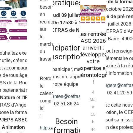
pratiques
Rentrée de la format
besoins
octobre 202
en
Jeudi 09 juillet 2026
Journée de pré-ren
recrutement
De 17h30 à 19h
juillet 2026
sur
CEFRAS de Nantes
Lieu :
CEFRAS d’Ang
Les rentrées
le
rue de la Barre, 490
ASG 2026
marché
Participation sur
arrivent :
Pour tout renseig
du
ouhaitez exercer un
développez
inscription
complémentaire o
travail).
 utile, créer du lien
votre
s’inscrire à la ré
expertise en
 et accompagner des
Pour participer, merci de
d’information 
gérontologie
s de tous âges ? Le
vous inscrire auprès de
Retrouvez
!
S de la Roche sur
notre équipe :
angers@cefra
le
 partenariat avec le
4
02 41 20 59
calendrier
nantes@cefras.com
 Nature
et
l’IFAC
, et
Mai
complet
02 51 86 24 13
Avec cette nouv
RAS d’Angers vous
à
ici
promotion, le C
pose la formation
15
:
Besoin
poursuit sa missi
PJEPS ASEC –
h
formation des profes
Animation
https://www.soltea.education.gouv.fr/espace
d’informations
44