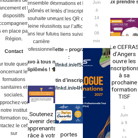
modalités de
mieux prendre s
Juin
l’ensemble des
informations et les
nancement et les
à
diplômés et leur
modalités d’inscription en
dispositifs
14
souhaite une
scannant les QR codes
accompagnement
h
pleine réussite
présents sur l’affiche ou
 en place par la
08
dans leur future
via les liens suivants :
Région.
min
carrière
Le CEFRA
professionnelle.
Plaquette – programme
Contact
d’Angers
:
ouvre les
Bravo à tous nos
r toute question
https://lnkd.in/efSZyvPs
inscription
diplômés !
concernant les
à sa
formations
Bulletin d’inscription :
prochaine
sanitaires et
https://lnkd.in/e4Hs7iWP
formation
sociales,
TISF
approchez-vous
1
notre institut de
Soutenez
Juin
formation ou
l’avenir des
à 9
tactez le cefras
apprenants
h
sur
portes
grâce à votre