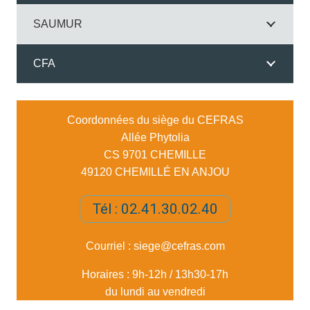
SAUMUR
CFA
Coordonnées du siège du CEFRAS
Allée Phytolia
CS 9701 CHEMILLE
49120 CHEMILLÉ EN ANJOU
Tél : 02.41.30.02.40
Courriel :
siege@cefras.com
Horaires : 9h-12h / 13h30-17h
du lundi au vendredi