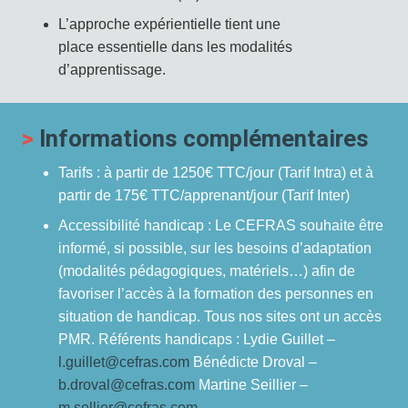
L’approche expérientielle tient une
place essentielle dans les modalités
d’apprentissage.
>
Informations complémentaires
Tarifs : à partir de 1250€ TTC/jour (Tarif Intra) et à
partir de 175€ TTC/apprenant/jour (Tarif Inter)
Accessibilité handicap : Le CEFRAS souhaite être
informé, si possible, sur les besoins d’adaptation
(modalités pédagogiques, matériels…) afin de
favoriser l’accès à la formation des personnes en
situation de handicap. Tous nos sites ont un accès
PMR. Référents handicaps : Lydie Guillet –
l.guillet@cefras.com
Bénédicte Droval –
b.droval@cefras.com
Martine Seillier –
m.sellier@cefras.com