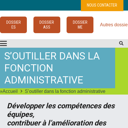
NOUS CONTACTER
DOSSIER
DOSSIER
DOSSIER
Autres dossie
ES
ASS
ME
S’OUTILLER DANS LA
FONCTION
ADMINISTRATIVE
»Accueil
S’outiller dans la fonction administrative
Développer les compétences des
équipes,
contribuer à l’amélioration des