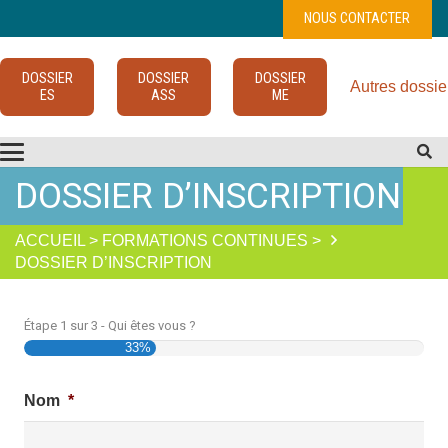
NOUS CONTACTER
DOSSIER
DOSSIER
DOSSIER
Autres dossie
ES
ASS
ME
DOSSIER D’INSCRIPTION
ACCUEIL > FORMATIONS CONTINUES >
DOSSIER D’INSCRIPTION
Étape
1
sur
3
- Qui êtes vous ?
33%
Nom
*