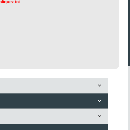
cli
quez ici