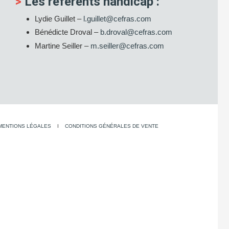
>
Les référents handicap :
Lydie Guillet –
l.guillet@cefras.com
Bénédicte Droval –
b.droval@cefras.com
Martine Seiller –
m.seiller@cefras.com
MENTIONS LÉGALES
I
CONDITIONS GÉNÉRALES DE VENTE