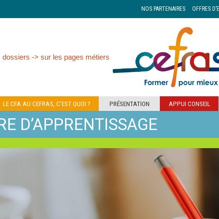
NOS PARTENAIRES
OFFRES D’
 dossiers -> sur les pages métiers
LE CFA AU CEFRAS, C’EST QUOI ?
PRÉSENTATION
APPUI CONSEIL
RE D’APPRENTISSAGE