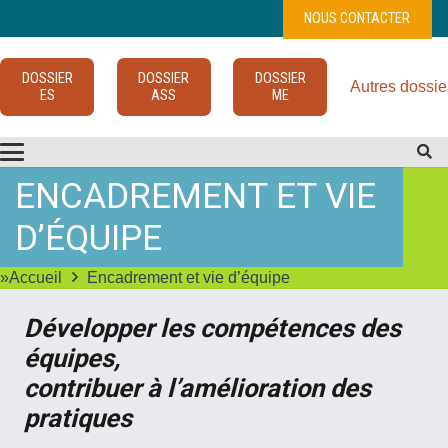
NOUS CONTACTER
DOSSIER
DOSSIER
DOSSIER
Autres dossie
ES
ASS
ME
ENCADREMENT ET VIE
D’ÉQUIPE
»Accueil
Encadrement et vie d’équipe
Développer les compétences des
équipes,
contribuer à l’amélioration des
pratiques