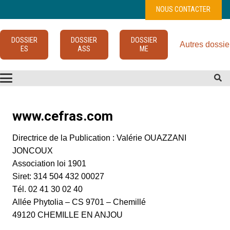
NOUS CONTACTER
DOSSIER
DOSSIER
DOSSIER
Autres dossie
ES
ASS
ME
www.cefras.com
Directrice de la Publication : Valérie OUAZZANI
JONCOUX
Association loi 1901
Siret: 314 504 432 00027
Tél. 02 41 30 02 40
Allée Phytolia – CS 9701 – Chemillé
49120 CHEMILLE EN ANJOU