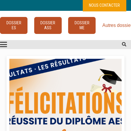
NOUS CONTACTER
DOSSIER
DOSSIER
DOSSIER
Autres dossie
ES
ASS
ME