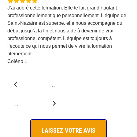
J’ai adoré cette formation. Elle te fait grandir autant
professionnellement que personnellement. L’équipe de
Saint-Nazaire est superbe, elle nous accompagne du
début jusqu’à la fin et nous aide à devenir de vrai
professionnel compétent. L’équipe est toujours à
l’écoute ce qui nous permet de vivre la formation
pleinement.
Coléno L
Navigation
Page
...
Page
Page
Page
Site
Reviews
1
3
4
5
...
Page
26
LAISSEZ VOTRE AVIS