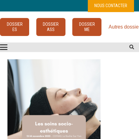
NOUS CONTACTER
DOSSIER
DOSSIER
DOSSIER
Autres dossie
ES
ASS
ME