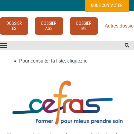
NOUS CONTACTER
DOSSIER
DOSSIER
DOSSIER
Autres dossie
ES
ASS
ME
Pour consulter la liste,
cliquez ici