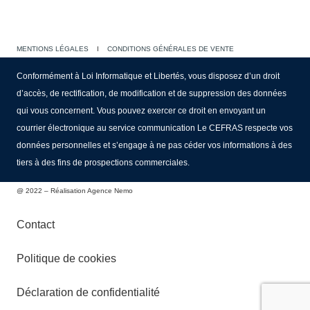
MENTIONS LÉGALES
I
CONDITIONS GÉNÉRALES DE VENTE
Conformément à Loi Informatique et Libertés, vous disposez d’un droit
d’accès, de rectification, de modification et de suppression des données
qui vous concernent. Vous pouvez exercer ce droit en envoyant un
courrier électronique au service communication Le CEFRAS respecte vos
données personnelles et s’engage à ne pas céder vos informations à des
tiers à des fins de prospections commerciales.
@ 2022 – Réalisation Agence Nemo
Contact
Politique de cookies
Déclaration de confidentialité