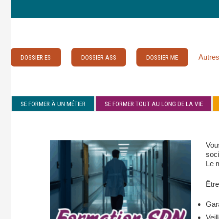
Autres
DOSSIER ES
DOSSIER ASS
DOSSIER ME
SE FORMER À UN MÉTIER
SE FORMER TOUT AU LONG DE LA VIE
Vous
soci
Le 
Être
Gara
Veil