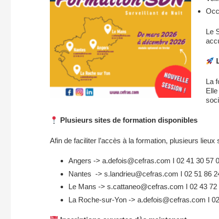
Occu
Le S
accu
L
La f
Elle
soci
Plusieurs sites de formation disponibles
Afin de faciliter l’accès à la formation, plusieurs lieux
Angers ->
a.defois@cefras.com I 02 41 30 57 
Nantes ->
s.landrieu@cefras.com I 02 51 86 
Le Mans ->
s.cattaneo@cefras.com I 02 43 72
La Roche-sur-Yon ->
a.defois@cefras.com I 02