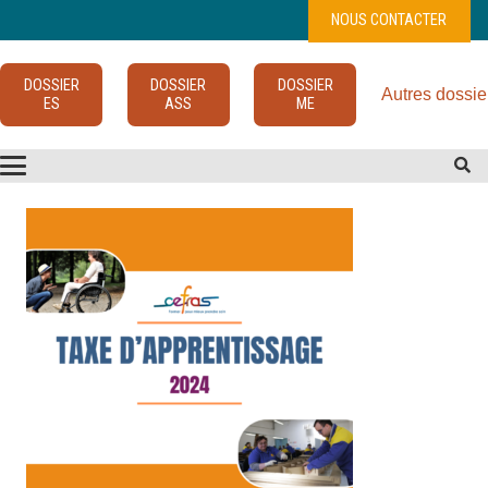
NOUS CONTACTER
DOSSIER
DOSSIER
DOSSIER
Autres dossie
ES
ASS
ME