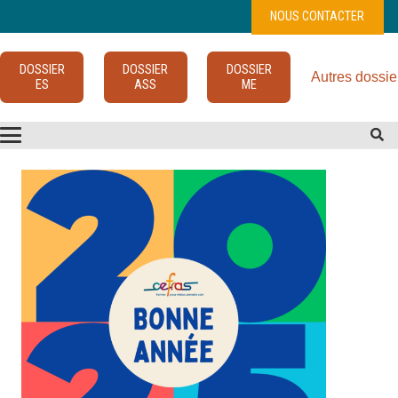
NOUS CONTACTER
DOSSIER
DOSSIER
DOSSIER
Autres dossie
ES
ASS
ME