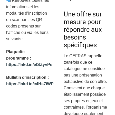
Retrouvez toutes les
informations et les
Une offre sur
modalités d’inscription
en scannant les QR
mesure pour
codes présents sur
répondre aux
l’affiche ou via les liens
besoins
suivants :
spécifiques
Plaquette –
Le CEFRAS rappelle
programme :
toutefois que ce
https://lnkd.in/efSZyvPs
catalogue ne constitue
pas une présentation
Bulletin d’inscription :
exhaustive de son offre.
https://lnkd.in/e4Hs7iWP
Conscient que chaque
établissement possède
ses propres enjeux et
contraintes, l’organisme
développe également