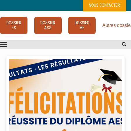
NOUS CONTACTER
DOSSIER
DOSSIER
DOSSIER
Autres dossie
ES
ASS
ME